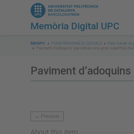
Memòria Digital UPC
You
are
MDUPC
FONS PERSONALS I SOCIALS
Fons Xavier Ar
Paviment d’adoquins que cobreix una gran superfície d’a
here:
Paviment d’adoquins 
← Previous
About this item