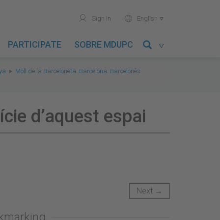
user
world
Sign in
English

PARTICIPATE
SOBRE MDUPC

nya
Moll de la Barceloneta. Barcelona. Barcelonès
cie d’aquest espai
Next →
okmarking