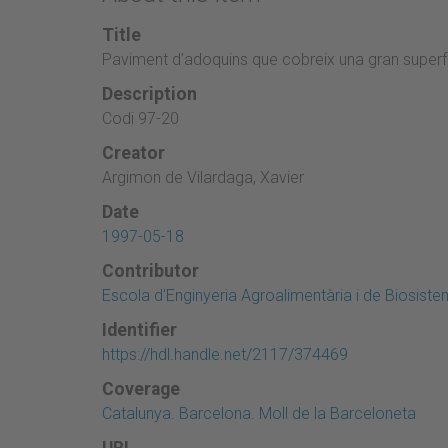
Title
Paviment d’adoquins que cobreix una gran superfí
Description
Codi 97-20
Creator
Argimon de Vilardaga, Xavier
Date
1997-05-18
Contributor
Escola d'Enginyeria Agroalimentària i de Biosist
Identifier
https://hdl.handle.net/2117/374469
Coverage
Catalunya. Barcelona. Moll de la Barceloneta
URL