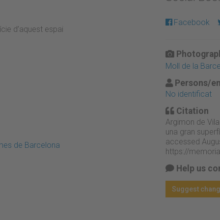
Facebook
cie d’aquest espai
Photograph
Moll de la Barc
Persons/en
No identificat
Citation
Argimon de Vila
una gran superfí
accessed Augus
emes de Barcelona
https://memori
Help us co
Suggest chan