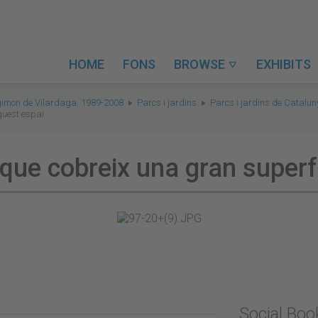
HOME
FONS
BROWSE
EXHIBITS

gimon de Vilardaga. 1989-2008
Parcs i jardins
Parcs i jardins de Catalu
quest espai
que cobreix una gran superfí
Social Bo