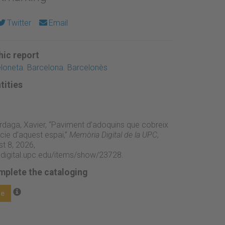
Twitter
Email
ic report
eloneta. Barcelona. Barcelonès
tities
rdaga, Xavier, “Paviment d’adoquins que cobreix
cie d’aquest espai,”
Memòria Digital de la UPC
,
t 8, 2026,
adigital.upc.edu/items/show/23728
.
mplete the cataloging
ge