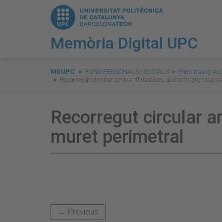
Memòria Digital UPC
You
are
MDUPC
FONS PERSONALS I SOCIALS
Fons Xavier Ar
Recorregut circular amb enflidadises que cobreixen parci
here:
Recorregut circular a
muret perimetral
← Previous