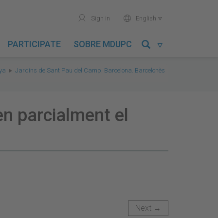
user
world
Sign in
English

PARTICIPATE
SOBRE MDUPC

nya
Jardins de Sant Pau del Camp. Barcelona. Barcelonès
en parcialment el
Next →