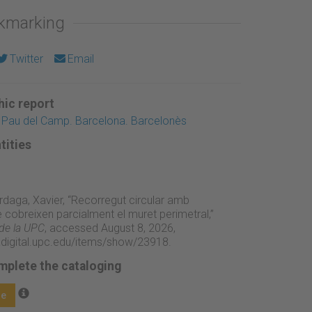
okmarking
Twitter
Email
ic report
 Pau del Camp. Barcelona. Barcelonès
tities
rdaga, Xavier, “Recorregut circular amb
 cobreixen parcialment el muret perimetral,”
 de la UPC
, accessed August 8, 2026,
adigital.upc.edu/items/show/23918
.
mplete the cataloging
ge