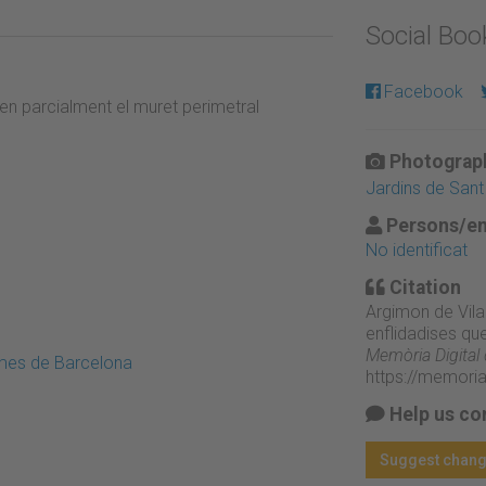
Social Bo
Facebook
en parcialment el muret perimetral
Photograph
Jardins de Sant
Persons/en
No identificat
Citation
Argimon de Vila
enflidadises que
Memòria Digital
emes de Barcelona
https://memori
Help us co
Suggest chan