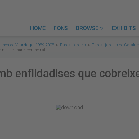
HOME
FONS
BROWSE
EXHIBITS

gimon de Vilardaga. 1989-2008
Parcs i jardins
Parcs i jardins de Catalu
alment el muret perimetral
mb enflidadises que cobreix