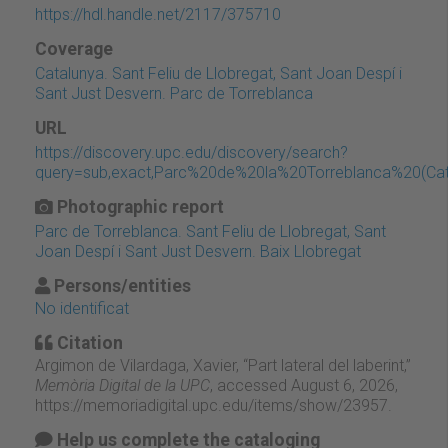
https://hdl.handle.net/2117/375710
Coverage
Catalunya. Sant Feliu de Llobregat, Sant Joan Despí i
Sant Just Desvern. Parc de Torreblanca
URL
https://discovery.upc.edu/discovery/search?
query=sub,exact,Parc%20de%20la%20Torreblanca%20(Cat
Photographic report
Parc de Torreblanca. Sant Feliu de Llobregat, Sant
Joan Despí i Sant Just Desvern. Baix Llobregat
Persons/entities
No identificat
Citation
Argimon de Vilardaga, Xavier, “Part lateral del laberint,”
Memòria Digital de la UPC
, accessed August 6, 2026,
https://memoriadigital.upc.edu/items/show/23957
.
Help us complete the cataloging