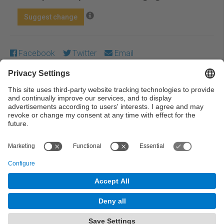
Suggest change
Facebook
Twitter
Email
Except where otherwise noted, content on this work is
licensed under a Creative Commons license:
Attribution-
NonCommercial-NoDerivs 4.0 Generic
← Previous
Next →
© UPC Universitat Politècnica de Catalunya ·
BarcelonaTech