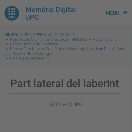
Memòria Digital
MENU
menu
UPC
You
MDUPC
FONS PERSONALS I SOCIALS
are
Fons Xavier Argimon de Vilardaga. 1989-2008
Parcs i jardins
Parcs i jardins de Catalunya
here:
Parc de Torreblanca. Sant Feliu de Llobregat, Sant Joan Despí i Sant
Just Desvern. Baix Llobregat
Part lateral del laberint
Part lateral del laberint