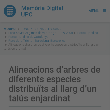
Memòria Digital
MENU
menu
UPC
You
MDUPC
FONS PERSONALS I SOCIALS
are
Fons Xavier Argimon de Vilardaga. 1989-2008
Parcs i jardins
Parcs i jardins de Catalunya
here:
Parc de la Trinitat. Barcelona. Barcelonès
Alineacions d’arbres de diferents especies distribuïts al llarg d’un
talús enjardinat
Alineacions d’arbres de
diferents especies
distribuïts al llarg d’un
talús enjardinat