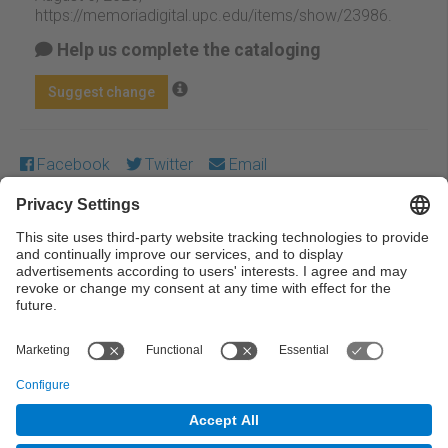
https://memoriadigital.upc.edu/items/show/23986
.
Help us complete the cataloging
Suggest change
Facebook
Twitter
Email
Except where otherwise noted, content on this work is
licensed under a Creative Commons license:
Attribution-
NonCommercial-NoDerivs 4.0 Generic
← Previous
Next →