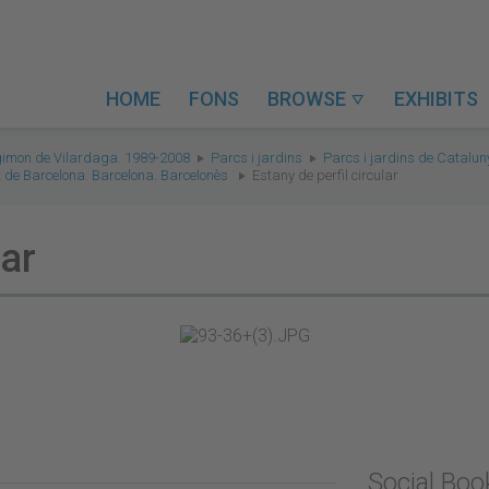
HOME
FONS
BROWSE
EXHIBITS

gimon de Vilardaga. 1989-2008
Parcs i jardins
Parcs i jardins de Catalu
tat de Barcelona. Barcelona. Barcelonès
Estany de perfil circular
lar
Social Bo