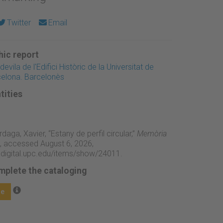
Twitter
Email
ic report
evila de l'Edifici Històric de la Universitat de
celona. Barcelonès
tities
daga, Xavier, “Estany de perfil circular,”
Memòria
, accessed August 6, 2026,
adigital.upc.edu/items/show/24011
.
mplete the cataloging
ge