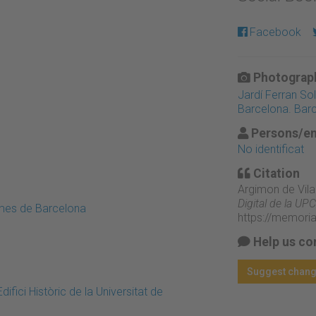
Facebook
Photograph
Jardí Ferran Sold
Barcelona. Bar
Persons/en
No identificat
Citation
Argimon de Vilar
Digital de la UPC
emes de Barcelona
https://memori
Help us co
Suggest chan
ifici Històric de la Universitat de