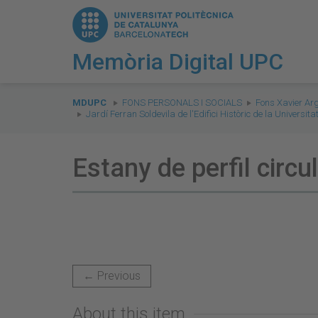
Memòria Digital UPC
You
are
MDUPC
FONS PERSONALS I SOCIALS
Fons Xavier Ar
Jardí Ferran Soldevila de l'Edifici Històric de la Universi
here:
Estany de perfil circu
← Previous
About this item