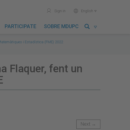
user
world
Sign in
English

PARTICIPATE
SOBRE MDUPC

 Matemàtiques i Estadística (FME) 2022
a Flaquer, fent un
E
Next →