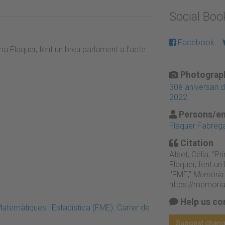
Social Bo
Facebook
a Flaquer, fent un breu parlament a l'acte
Photograph
30è aniversari 
2022
Persons/en
Flaquer Fabre
Citation
Atset, Cèlia, “P
Flaquer, fent un
l'FME,”
Memòria D
https://memori
Help us co
atemàtiques i Estadística (FME). Carrer de
Suggest chan