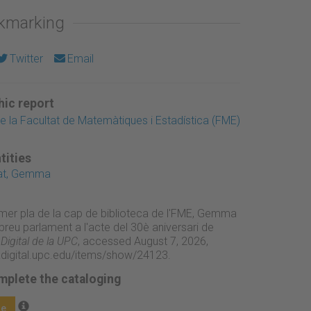
okmarking
Twitter
Email
ic report
de la Facultat de Matemàtiques i Estadística (FME)
tities
gat, Gemma
rimer pla de la cap de biblioteca de l'FME, Gemma
 breu parlament a l'acte del 30è aniversari de
igital de la UPC
, accessed August 7, 2026,
adigital.upc.edu/items/show/24123
.
mplete the cataloging
ge