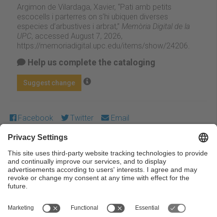
Argimon de Vilardaga, Xavier, “Pati amb petits
escocells i parterres on s’hi ubiquen diverses
especies d’arbustives i arbrat,”
Memòria Digital de la
UPC
, accessed August 7, 2026,
https://memoriadigital.upc.edu/items/show/24206
.
Help us complete the cataloging
Suggest change
Facebook
Twitter
Email
Except where otherwise noted, content on this work is
licensed under a Creative Commons license:
Attribution-
NonCommercial-NoDerivs 4.0 Generic