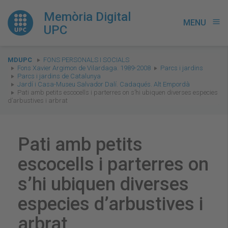
Memòria Digital
MENU
menu
UPC
You
MDUPC
FONS PERSONALS I SOCIALS
are
Fons Xavier Argimon de Vilardaga. 1989-2008
Parcs i jardins
Parcs i jardins de Catalunya
here:
Jardí i Casa-Museu Salvador Dalí. Cadaqués. Alt Empordà
Pati amb petits escocells i parterres on s’hi ubiquen diverses especies
d’arbustives i arbrat
Pati amb petits
escocells i parterres on
s’hi ubiquen diverses
especies d’arbustives i
arbrat