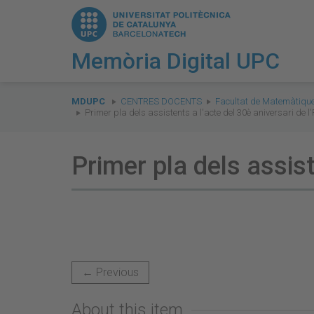
Memòria Digital UPC
You
are
MDUPC
CENTRES DOCENTS
Facultat de Matemàtique
Primer pla dels assistents a l'acte del 30è aniversari de l
here:
Primer pla dels assist
← Previous
About this item