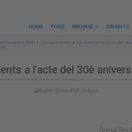
HOME
FONS
BROWSE
EXHIBITS

s i Estadística (FME)
Commemoracions
30è aniversari de la Facultat de
'FME
ents a l'acte del 30è anivers
Social Bo