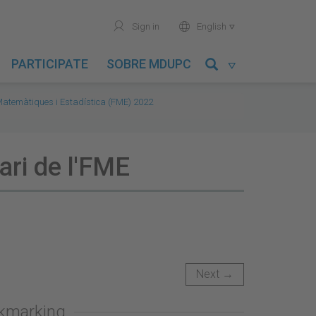
user
world
Sign in
English

PARTICIPATE
SOBRE MDUPC

 Matemàtiques i Estadística (FME) 2022
ari de l'FME
Next →
okmarking