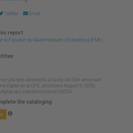
Twitter
Email
ic report
de la Facultat de Matemàtiques i Estadística (FME)
tities
imer pla dels assistents a l'acte del 30è aniversari
ia Digital de la UPC
, accessed August 9, 2026,
adigital.upc.edu/items/show/24324
.
mplete the cataloging
ge