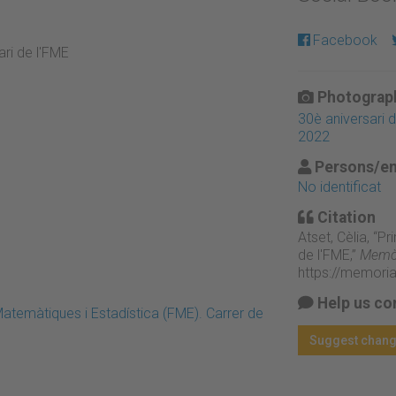
Facebook
ari de l'FME
Photograph
30è aniversari 
2022
Persons/en
No identificat
Citation
Atset, Cèlia, “Pr
de l'FME,”
Memòr
https://memori
Help us co
atemàtiques i Estadística (FME). Carrer de
Suggest chan