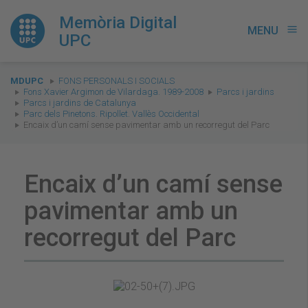
Memòria Digital
MENU
menu
UPC
You
MDUPC
FONS PERSONALS I SOCIALS
are
Fons Xavier Argimon de Vilardaga. 1989-2008
Parcs i jardins
Parcs i jardins de Catalunya
here:
Parc dels Pinetons. Ripollet. Vallès Occidental
Encaix d’un camí sense pavimentar amb un recorregut del Parc
Encaix d’un camí sense
pavimentar amb un
recorregut del Parc