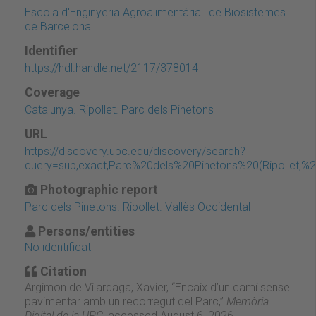
Escola d'Enginyeria Agroalimentària i de Biosistemes
de Barcelona
Identifier
https://hdl.handle.net/2117/378014
Coverage
Catalunya. Ripollet. Parc dels Pinetons
URL
https://discovery.upc.edu/discovery/search?
query=sub,exact,Parc%20dels%20Pinetons%20(Ripollet,
Photographic report
Parc dels Pinetons. Ripollet. Vallès Occidental
Persons/entities
No identificat
Citation
Argimon de Vilardaga, Xavier, “Encaix d’un camí sense
pavimentar amb un recorregut del Parc,”
Memòria
Digital de la UPC
, accessed August 6, 2026,