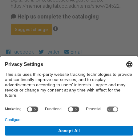
https://memoriadigital.upc.edu/items/show/24522
.
Help us complete the cataloging
Suggest change
Facebook
Twitter
Email
Except where otherwise noted, content on this work is
licensed under a Creative Commons license:
Attribution-
NonCommercial-NoDerivs 4.0 Generic
← Previous
Next →