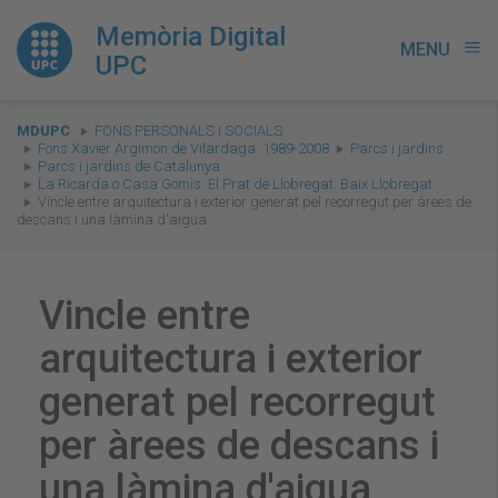
Memòria Digital
MENU
menu
UPC
You
MDUPC
FONS PERSONALS I SOCIALS
are
Fons Xavier Argimon de Vilardaga. 1989-2008
Parcs i jardins
Parcs i jardins de Catalunya
here:
La Ricarda o Casa Gomis. El Prat de Llobregat. Baix Llobregat
Vincle entre arquitectura i exterior generat pel recorregut per àrees de
descans i una làmina d'aigua
Vincle entre
arquitectura i exterior
generat pel recorregut
per àrees de descans i
una làmina d'aigua