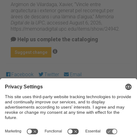
Argimon de Vilardaga, Xavier, “Vincle entre
arquitectura i exterior generat pel recorregut per
àrees de descans i una làmina d'aigua,”
Memòria
Digital de la UPC
, accessed August 6, 2026,
https://memoriadigital.upc.edu/items/show/24942
.
Help us complete the cataloging
Suggest change
Facebook
Twitter
Email
Except where otherwise noted, content on this work is
licensed under a Creative Commons license:
Attribution-
NonCommercial-NoDerivs 4.0 Generic