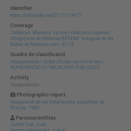
Identifier
https://hdl.handle.net/2117/124177
Coverage
Catalunya. Manresa. Escola Politècnica Superior
d'Enginyeria de Manresa (EPSEM). Avinguda de les
Bases de Manresa, núm. 61-73.
Quadre de classificació
Inauguracions / Actes oficials i protocol·laris /
REPRESENTACIÓ I RELACIONS PÚBLIQUES
Activity
Inauguracions
Photographic report
Inauguració de les instal·lacions esportives de
l'Escola. 1983.
Persons/entities
Cornet Prat, Joan
Segarra Hernández, Juan E.