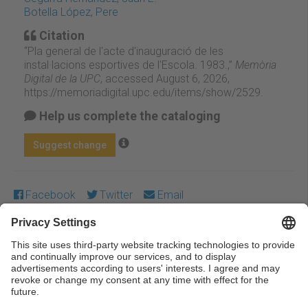
Botella López, Pere
Citation
“Pla general de l'acte d'inauguració de les
instal·lacions esportives de l'Escola. 1983.,”
Memòria
Digital de la UPC
, accessed August 6, 2026,
https://memoriadigital.upc.edu/items/show/2529
.
Help us complete the cataloging
Suggest change
Facebook
Twitter
Email
Except where otherwise noted, content on this work is
licensed under a Creative Commons license:
Attribution-
NonCommercial-NoDerivs 3.0 Spain