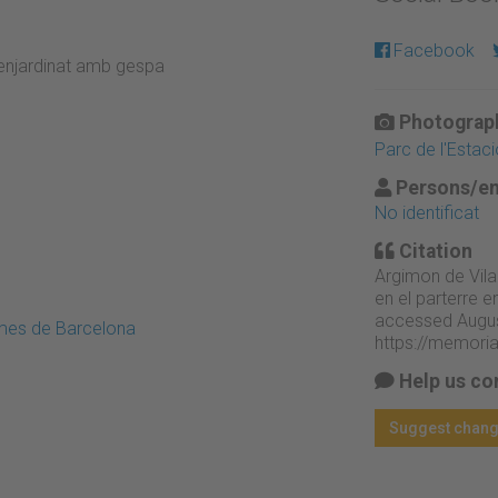
Facebook
 enjardinat amb gespa
Photograph
Parc de l'Estac
Persons/en
No identificat
Citation
Argimon de Vila
en el parterre 
accessed Augus
emes de Barcelona
https://memori
Help us co
Suggest chan