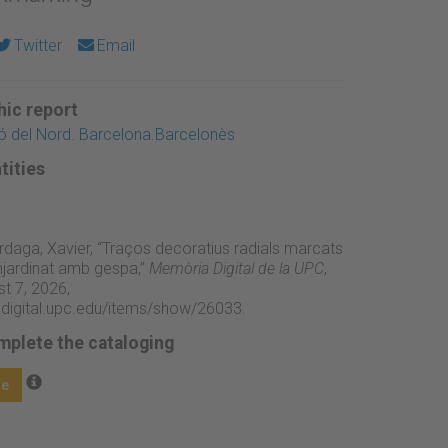
Twitter
Email
ic report
ió del Nord. Barcelona.Barcelonès
tities
rdaga, Xavier, “Traços decoratius radials marcats
enjardinat amb gespa,”
Memòria Digital de la UPC
,
t 7, 2026,
adigital.upc.edu/items/show/26033
.
mplete the cataloging
ge