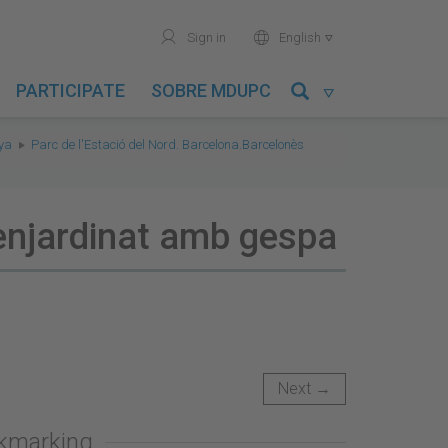
user
world
Sign in
English

PARTICIPATE
SOBRE MDUPC

nya
Parc de l'Estació del Nord. Barcelona.Barcelonès
 enjardinat amb gespa
Next →
okmarking