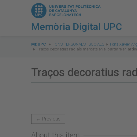
Memòria Digital UPC
You
are
MDUPC
FONS PERSONALS I SOCIALS
Fons Xavier Ar
Traços decoratius radials marcats en el parterre enjard
here:
Traços decoratius rad
← Previous
About this item