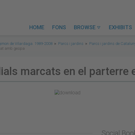
HOME
FONS
BROWSE
EXHIBITS

gimon de Vilardaga. 1989-2008
Parcs i jardins
Parcs i jardins de Catalu
inat amb gespa
ials marcats en el parterre
Social Bo