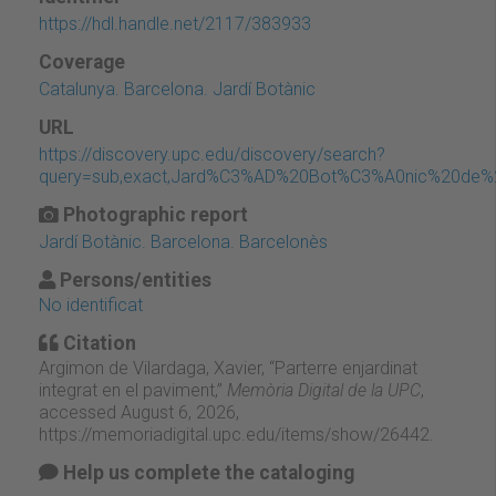
https://hdl.handle.net/2117/383933
Coverage
Catalunya. Barcelona. Jardí Botànic
URL
https://discovery.upc.edu/discovery/search?
query=sub,exact,Jard%C3%AD%20Bot%C3%A0nic%20de%20B
Photographic report
Jardí Botànic. Barcelona. Barcelonès
Persons/entities
No identificat
Citation
Argimon de Vilardaga, Xavier, “Parterre enjardinat
integrat en el paviment,”
Memòria Digital de la UPC
,
accessed August 6, 2026,
https://memoriadigital.upc.edu/items/show/26442
.
Help us complete the cataloging