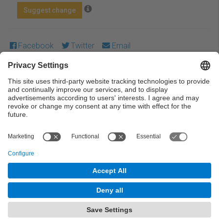
Suggest change
Facebook
Twitter
Email
Except where otherwise noted, content on this work is
licensed under a Creative Commons license:
Attribution-
NonCommercial-NoDerivs 4.0 Generic
← Previous
Next →
© UPC Universitat Politècnica de Catalunya ·
BarcelonaTech