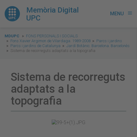
Memòria Digital
MENU
menu
UPC
You
MDUPC
FONS PERSONALS I SOCIALS
are
Fons Xavier Argimon de Vilardaga. 1989-2008
Parcs i jardins
Parcs i jardins de Catalunya
Jardí Botànic. Barcelona. Barcelonès
here:
Sistema de recorreguts adaptats a la topografia
Sistema de recorreguts
adaptats a la
topografia