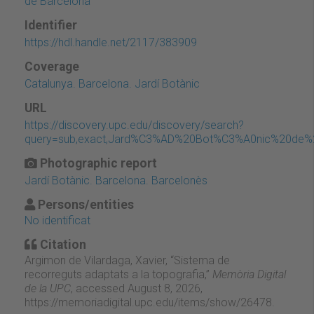
de Barcelona
Identifier
https://hdl.handle.net/2117/383909
Coverage
Catalunya. Barcelona. Jardí Botànic
URL
https://discovery.upc.edu/discovery/search?
query=sub,exact,Jard%C3%AD%20Bot%C3%A0nic%20de%20B
Photographic report
Jardí Botànic. Barcelona. Barcelonès
Persons/entities
No identificat
Citation
Argimon de Vilardaga, Xavier, “Sistema de
recorreguts adaptats a la topografia,”
Memòria Digital
de la UPC
, accessed August 8, 2026,
https://memoriadigital.upc.edu/items/show/26478
.