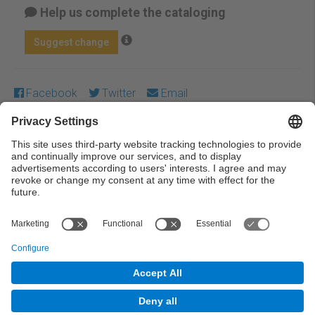
Help us complete the cataloging
Suggest change
Facebook
Twitter
Email
Except where otherwise noted, content on this work is
licensed under a Creative Commons license:
Attribution-
NonCommercial-NoDerivs 4.0 Generic
← Previous
Next →
© UPC Universitat Politècnica de Catalunya ·