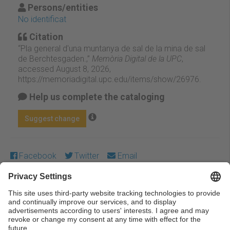
Persons/entities
No identificat
Citation
“Pla general d'una muntanya de sal de la mina de sal
de Berchtesgaden.,”
Memòria Digital de la UPC
,
accessed August 8, 2026,
https://memoriadigital.upc.edu/items/show/26976
.
Help us complete the cataloging
Suggest change
Facebook
Twitter
Email
Except where otherwise noted, content on this work is
licensed under a Creative Commons license:
Attribution-
NonCommercial-NoDerivs 4.0 Generic