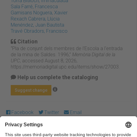
Torra Bitlloch, Immaculada
Sala Farré, Francesca
Gamisans Noguera, Xavier
Rexach Cabrera, Llúcia
Menéndez, Juan Bautista
Travé Obradors, Francisco
Citation
“Pla de conjunt dels membres de l'Escola a l'entrada
de la mina de Saldes. 1996,”
Memòria Digital de la
UPC
, accessed August 8, 2026,
https://memoriadigital.upc.edu/items/show/27003
.
Help us complete the cataloging
Suggest change
Facebook
Twitter
Email