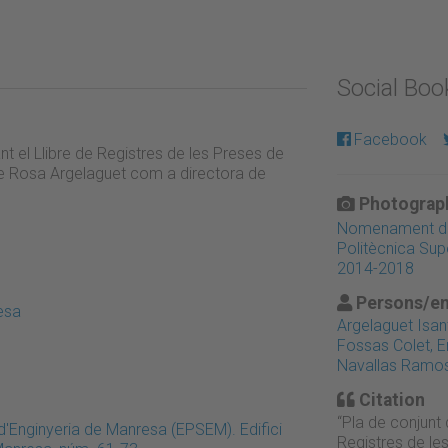
Social Bo
Facebook
nt el Llibre de Registres de les Preses de
e Rosa Argelaguet com a directora de
Photograph
Nomenament de 
Politècnica Sup
2014-2018
Persons/en
esa
Argelaguet Isan
Fossas Colet, E
Navallas Ramos
Citation
“Pla de conjunt 
d'Enginyeria de Manresa (EPSEM). Edifici
Registres de le