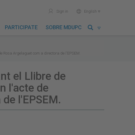
user
world
Sign in
English

PARTICIPATE
SOBRE MDUPC

 de Rosa Argelaguet com a directora de l'EPSEM.
nt el Llibre de
 l'acte de
 de l'EPSEM.