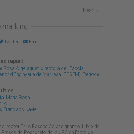
Next →
okmarking
Twitter
Email
ic report
Rosa Argelaguet, directora de l'Escola
erior d'Enginyeria de Manresa (EPSEM). Període
tities
ta, María Rosa
nric
, Francisco Javier
del rector Enric Fossas Colet signant el Llibre de
s Preses de Possessió de la UPC en l'acte de