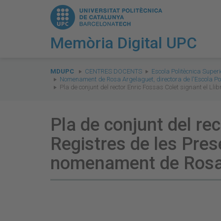
Memòria Digital UPC
You
are
MDUPC
CENTRES DOCENTS
Escola Politècnica Supe
Nomenament de Rosa Argelaguet, directora de l'Escola Po
here:
Pla de conjunt del rector Enric Fossas Colet signant el L
Pla de conjunt del rec
Registres de les Pres
nomenament de Rosa 