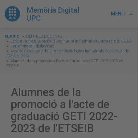
Memòria Digital
MENU
menu
UPC
You
MDUPC
CENTRES DOCENTS
are
Escola Tècnica Superior d'Enginyeria Industrial de Barcelona (ETSEIB)
Homenatges i distincions
here:
Acte de Graduació del Grau en Tecnologies Industrials 2022-2023 de
l'ETSEIB. 2023
Alumnes de la promoció a l'acte de graduació GETI 2022-2023 de
l'ETSEIB
Alumnes de la
promoció a l'acte de
graduació GETI 2022-
2023 de l'ETSEIB