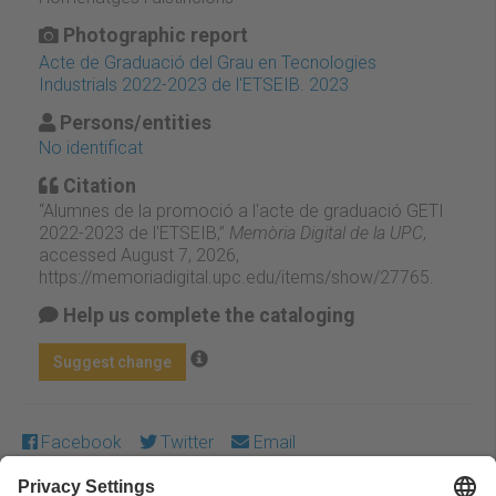
Photographic report
Acte de Graduació del Grau en Tecnologies
Industrials 2022-2023 de l'ETSEIB. 2023
Persons/entities
No identificat
Citation
“Alumnes de la promoció a l'acte de graduació GETI
2022-2023 de l'ETSEIB,”
Memòria Digital de la UPC
,
accessed August 7, 2026,
https://memoriadigital.upc.edu/items/show/27765
.
Help us complete the cataloging
Suggest change
Facebook
Twitter
Email