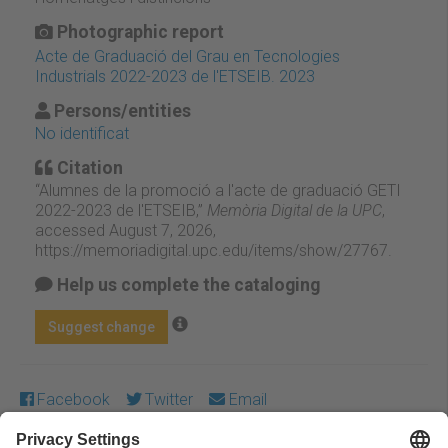
Photographic report
Acte de Graduació del Grau en Tecnologies
Industrials 2022-2023 de l'ETSEIB. 2023
Persons/entities
No identificat
Citation
“Alumnes de la promoció a l'acte de graduació GETI
2022-2023 de l'ETSEIB,”
Memòria Digital de la UPC
,
accessed August 7, 2026,
https://memoriadigital.upc.edu/items/show/27767
.
Help us complete the cataloging
Suggest change
Facebook
Twitter
Email