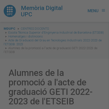
Memòria Digital
MENU
menu
UPC
You
MDUPC
CENTRES DOCENTS
are
Escola Tècnica Superior d'Enginyeria Industrial de Barcelona (ETSEIB)
Homenatges i distincions
here:
Acte de Graduació del Grau en Tecnologies Industrials 2022-2023 de
l'ETSEIB. 2023
Alumnes de la promoció a l'acte de graduació GETI 2022-2023 de
l'ETSEIB
Alumnes de la
promoció a l'acte de
graduació GETI 2022-
2023 de l'ETSEIB