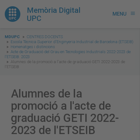
Memòria Digital
MENU
menu
UPC
You
MDUPC
CENTRES DOCENTS
are
Escola Tècnica Superior d'Enginyeria Industrial de Barcelona (ETSEIB)
Homenatges i distincions
here:
Acte de Graduació del Grau en Tecnologies Industrials 2022-2023 de
l'ETSEIB. 2023
Alumnes de la promoció a l'acte de graduació GETI 2022-2023 de
l'ETSEIB
Alumnes de la
promoció a l'acte de
graduació GETI 2022-
2023 de l'ETSEIB