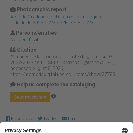
Photographic report
Acte de Graduació del Grau en Tecnologies
Industrials 2022-2023 de l'ETSEIB. 2023
Persons/entities
No identificat
Citation
“Alumnes de la promoció a l'acte de graduació GETI
2022-2023 de l'ETSEIB,”
Memòria Digital de la UPC
,
accessed August 8, 2026,
https://memoriadigital.upc.edu/items/show/27783
.
Help us complete the cataloging
Suggest change
Facebook
Twitter
Email