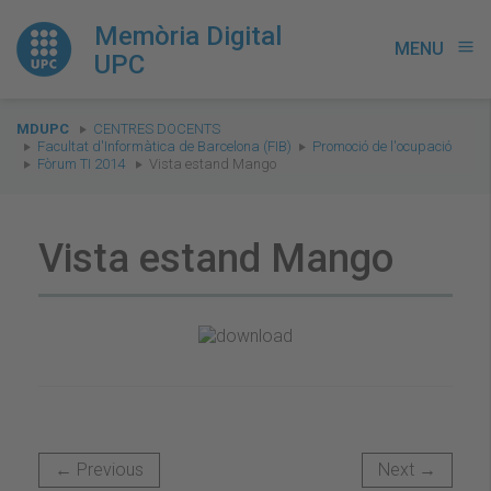
Memòria Digital
MENU
menu
UPC
You
MDUPC
CENTRES DOCENTS
are
Facultat d'Informàtica de Barcelona (FIB)
Promoció de l'ocupació
Fòrum TI 2014
Vista estand Mango
here:
Vista estand Mango
← Previous
Next →