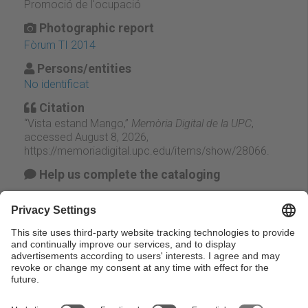
Promoció de l'ocupació
Photographic report
Fòrum TI 2014
Persons/entities
No identificat
Citation
“Vista estand Mango,”
Memòria Digital de la UPC
,
accessed August 8, 2026,
https://memoriadigital.upc.edu/items/show/28066
.
Help us complete the cataloging
Suggest change
Facebook
Twitter
Email