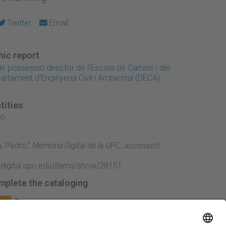
Twitter
Email
ic report
e possessió director de l'Escola de Camins i del
artament d'Enginyeria Civil i Ambiental (DECA).
tities
ro
a, Pedro,”
Memòria Digital de la UPC
, accessed
adigital.upc.edu/items/show/28151
.
mplete the cataloging
ge