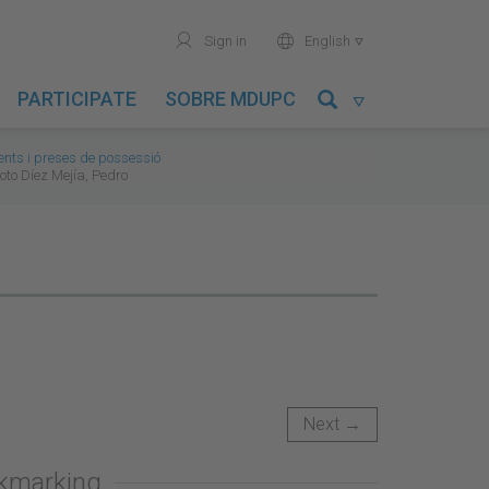
user
world
Sign in
English

PARTICIPATE
SOBRE MDUPC

ts i preses de possessió
oto Díez Mejía, Pedro
Next →
okmarking