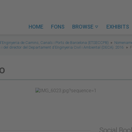
HOME
FONS
BROWSE
EXHIBITS

 d'Enginyeria de Camins, Canals i Ports de Barcelona (ETSECCPB)
Nomenamen
 i del director del Departament d'Enginyeria Civil i Ambiental (DECA). 2016
F
ro
Social Bo