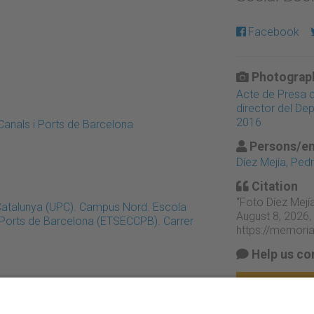
Facebook
Photograph
Acte de Presa d
director del Dep
2016
Canals i Ports de Barcelona
Persons/en
Díez Mejía, Ped
Citation
“Foto Díez Mejí
 Catalunya (UPC). Campus Nord. Escola
August 8, 2026,
i Ports de Barcelona (ETSECCPB). Carrer
https://memori
Help us co
Suggest chan