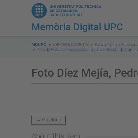
Memòria Digital UPC
You
are
MDUPC
CENTRES DOCENTS
Escola Tècnica Superior
Acte de Presa de possessió director de l'Escola de Camins
here:
Foto Díez Mejía, Ped
← Previous
About this item