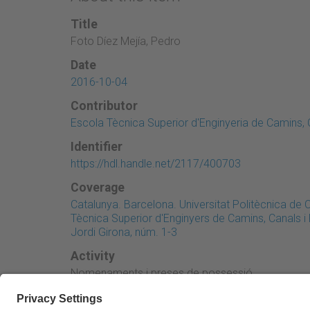
Title
Foto Díez Mejía, Pedro
Date
2016-10-04
Contributor
Escola Tècnica Superior d'Enginyeria de Camins, 
Identifier
https://hdl.handle.net/2117/400703
Coverage
Catalunya. Barcelona. Universitat Politècnica de
Tècnica Superior d'Enginyers de Camins, Canals 
Jordi Girona, núm. 1-3
Activity
Nomenaments i preses de possessió