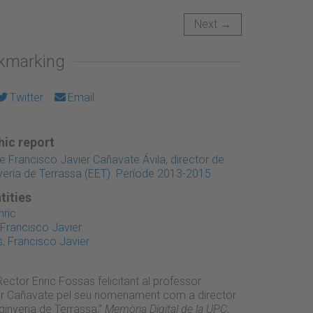
Next →
okmarking
Twitter
Email
ic report
Francisco Javier Cañavate Ávila, director de
nyeria de Terrassa (EET). Període 2013-2015
tities
nric
 Francisco Javier
, Francisco Javier
Rector Enric Fossas felicitant al professor
er Cañavate pel seu nomenament com a director
ginyeria de Terrassa,”
Memòria Digital de la UPC
,