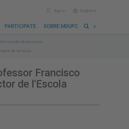
user
world
Sign in
English

PARTICIPATE
SOBRE MDUPC

ts i preses de possessió
inyeria de Terrassa
rofessor Francisco
or de l'Escola