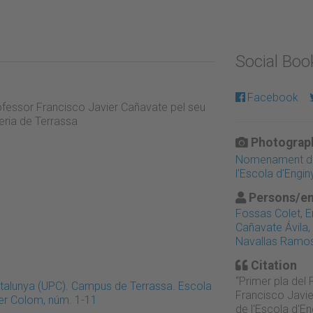
Social Bo
Facebook
professor Francisco Javier Cañavate pel seu
eria de Terrassa
Photograph
Nomenament de 
l'Escola d'Engi
Persons/en
Fossas Colet, E
Cañavate Ávila,
Navallas Ramos
Citation
“Primer pla del 
Catalunya (UPC). Campus de Terrassa. Escola
Francisco Javi
rer Colom, núm. 1-11
de l'Escola d'En