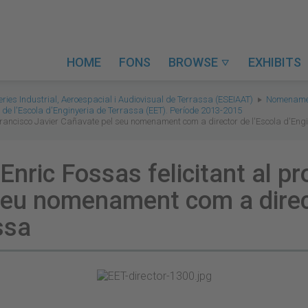
HOME
FONS
BROWSE
EXHIBITS

eries Industrial, Aeroespacial i Audiovisual de Terrassa (ESEIAAT)
Nomenamen
de l'Escola d'Enginyeria de Terrassa (EET). Període 2013-2015
r Francisco Javier Cañavate pel seu nomenament com a director de l'Escola d'Eng
 Enric Fossas felicitant al p
seu nomenament com a direct
ssa