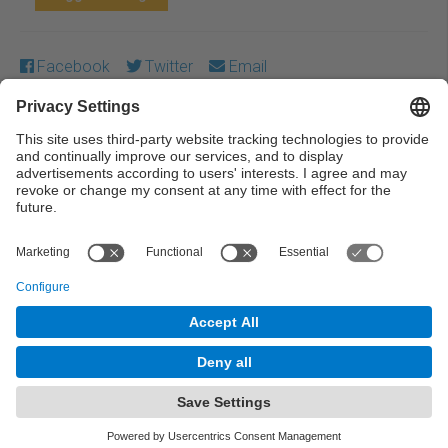
Facebook
Twitter
Email
Except where otherwise noted, content on this work is
licensed under a Creative Commons license:
Attribution-
NonCommercial-NoDerivs 4.0 Generic
← Previous
Next →
© UPC Universitat Politècnica de Catalunya ·
BarcelonaTech
Legal warning
Privacy settings