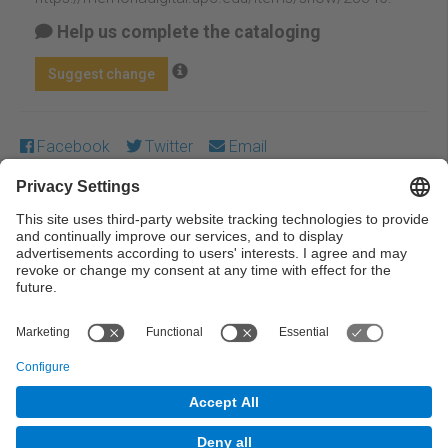
Help us complete the cataloging
Suggest change
Facebook
Twitter
Email
Except where otherwise noted, content on this work is
licensed under a Creative Commons license:
Attribution-
NonCommercial-NoDerivs 4.0 Generic
← Previous
Next →
© UPC Universitat Politècnica de Catalunya ·