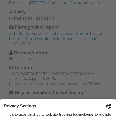
Barcelona (ETSETB). Carrer Jordi Girona, núm. 1-3.
Activity
Homenatges i distincions
Photographic report
Acte de reconeixement al professor Ramon Bragós,
Premi UPC a la Qualitat en la Docència Universitària
2021. 2022
Persons/entities
No identificat
Citation
“Foto oyentes brindis,”
Memòria Digital de la UPC
,
accessed August 9, 2026,
https://memoriadigital.upc.edu/items/show/28363
.
Help us complete the cataloging
Suggest change