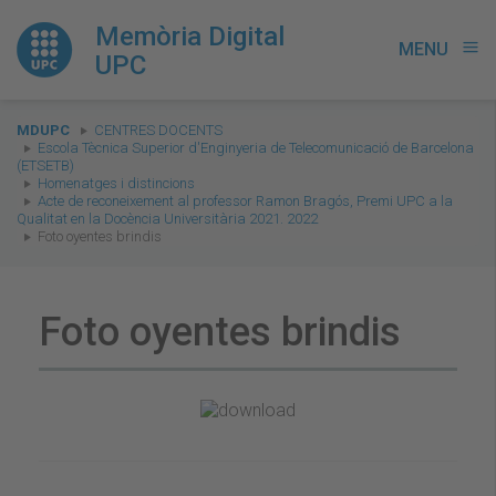
Memòria Digital
MENU
menu
UPC
You
MDUPC
CENTRES DOCENTS
are
Escola Tècnica Superior d'Enginyeria de Telecomunicació de Barcelona
(ETSETB)
here:
Homenatges i distincions
Acte de reconeixement al professor Ramon Bragós, Premi UPC a la
Qualitat en la Docència Universitària 2021. 2022
Foto oyentes brindis
Foto oyentes brindis