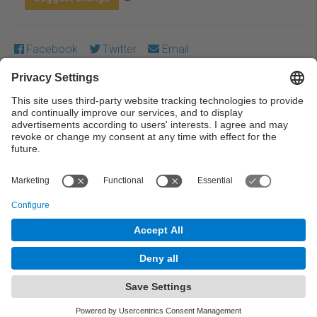
Facebook
Twitter
Email
Except where otherwise noted, content on this work is
licensed under a Creative Commons license:
Attribution-
NonCommercial-NoDerivs 4.0 Generic
← Previous
Next →
© UPC Universitat Politècnica de Catalunya ·
BarcelonaTech
Legal warning
Privacy settings