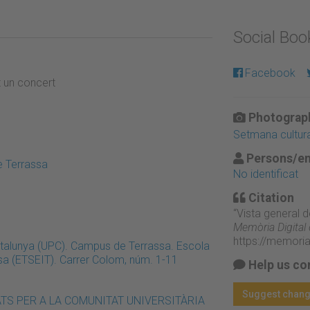
Social Bo
Facebook
t un concert
Photograph
Setmana cultura
Persons/en
e Terrassa
No identificat
Citation
“Vista general d
Memòria Digital
https://memori
Catalunya (UPC). Campus de Terrassa. Escola
ssa (ETSEIT). Carrer Colom, núm. 1-11
Help us co
Suggest chan
IVITATS PER A LA COMUNITAT UNIVERSITÀRIA