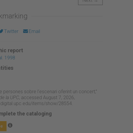
Next →
okmarking
Twitter
Email
ic report
l. 1998
tities
e persones sobre l'escenari oferint un concert,”
 de la UPC
, accessed August 7, 2026,
adigital.upc.edu/items/show/28554
.
mplete the cataloging
ge