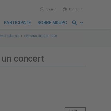
user
world
Sign in
English

PARTICIPATE
SOBRE MDUPC

remis culturals
Setmana cultural. 1998
t un concert