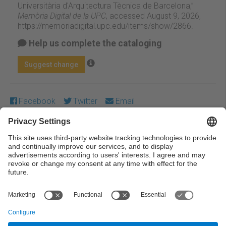
Universitària d'Arquitectura Tècnica de Barcelona,”
Memòria Digital de la UPC
, accessed August 9, 2026,
https://memoriadigital.upc.edu/items/show/2866
.
Help us complete the cataloging
Suggest change
Facebook
Twitter
Email
Except where otherwise noted, content on this work is
licensed under a Creative Commons license:
Attribution-
NonCommercial-NoDerivs 3.0 Spain
← Previous
Next →