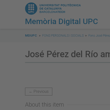
Memòria Digital UPC
You
are
MDUPC
FONS PERSONALS I SOCIALS
Fons José Pérez
here:
José Pérez del Río am
← Previous
About this item