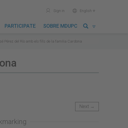
user
world
Sign in
English

PARTICIPATE
SOBRE MDUPC

sé Pérez del Río amb els fills de la familia Cardona
dona
Next →
okmarking