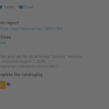
Twitter
Email
ic report
 Fons José Pérez del Rio. 1909-1994
tities
José
Río amb els fills de la familia Cardona,”
Memòria
, accessed August 7, 2026,
adigital.upc.edu/items/show/28672
.
mplete the cataloging
ge