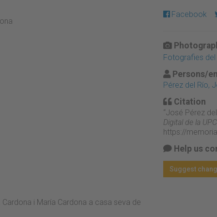
Facebook
dona
Photograph
Fotografies del
Persons/en
Pérez del Río, 
Citation
“José Pérez del 
Digital de la UPC
https://memori
Help us co
Suggest chan
 Cardona i María Cardona a casa seva de