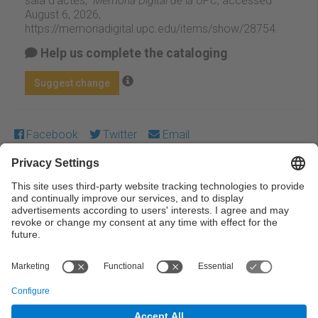
sala d'actes,”
Memòria Digital de la UPC
, accessed
August 6, 2026,
https://memoriadigital.upc.edu/items/show/28754
.
Help us complete the cataloging
Suggest change
Facebook
Twitter
Email
Except where otherwise noted, content on this work is
licensed under a Creative Commons license:
Attribution-
NonCommercial-NoDerivs 4.0 Generic
← Previous
Next →