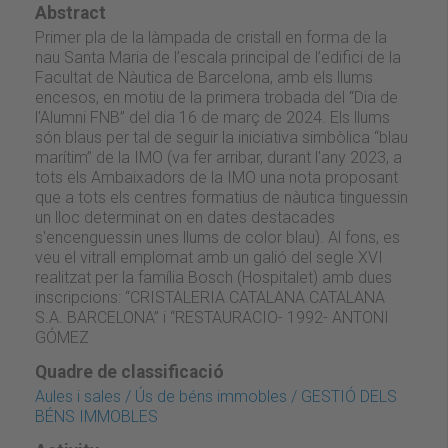
Abstract
Primer pla de la làmpada de cristall en forma de la
nau Santa Maria de l’escala principal de l’edifici de la
Facultat de Nàutica de Barcelona, amb els llums
encesos, en motiu de la primera trobada del “Dia de
l'Alumni FNB” del dia 16 de març de 2024. Els llums
són blaus per tal de seguir la iniciativa simbòlica “blau
marítim” de la IMO (va fer arribar, durant l'any 2023, a
tots els Ambaixadors de la IMO una nota proposant
que a tots els centres formatius de nàutica tinguessin
un lloc determinat on en dates destacades
s'encenguessin unes llums de color blau). Al fons, es
veu el vitrall emplomat amb un galió del segle XVI
realitzat per la família Bosch (Hospitalet) amb dues
inscripcions: “CRISTALERIA CATALANA CATALANA
S.A. BARCELONA” i “RESTAURACIO- 1992- ANTONI
GÓMEZ
Quadre de classificació
Aules i sales / Ús de béns immobles / GESTIÓ DELS
BÉNS IMMOBLES