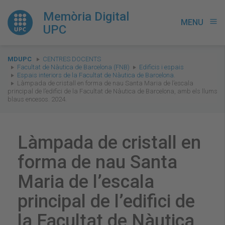
Memòria Digital
MENU
menu
UPC
You
MDUPC
CENTRES DOCENTS
are
Facultat de Nàutica de Barcelona (FNB)
Edificis i espais
Espais interiors de la Facultat de Nàutica de Barcelona.
here:
Làmpada de cristall en forma de nau Santa Maria de l’escala
principal de l’edifici de la Facultat de Nàutica de Barcelona, amb els llums
blaus encesos. 2024.
Làmpada de cristall en
forma de nau Santa
Maria de l’escala
principal de l’edifici de
la Facultat de Nàutica