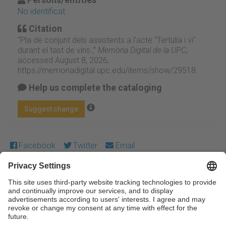
No identificat
Citation
“Pla de conjunt dels assistents a l'acte "Tertúlia i vi"
durant el tast de vins.,”
Memòria Digital de la UPC
,
accessed August 8, 2026,
https://memoriadigital.upc.edu/items/show/29518
.
Help us complete the cataloging
Suggest change
Facebook
Twitter
Email
Except where otherwise noted, content on this work is
licensed under a Creative Commons license:
Attribution-
NonCommercial-NoDerivs 4.0 Generic