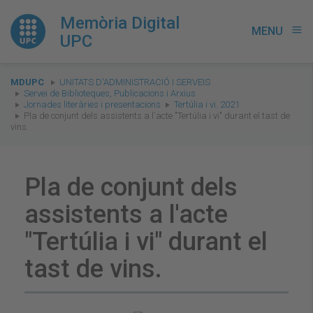
Memòria Digital
MENU
menu
UPC
You
MDUPC
UNITATS D'ADMINISTRACIÓ I SERVEIS
are
Servei de Biblioteques, Publicacions i Arxius
Jornades literàries i presentacions
Tertúlia i vi. 2021
here:
Pla de conjunt dels assistents a l'acte "Tertúlia i vi" durant el tast de
vins.
Pla de conjunt dels
assistents a l'acte
"Tertúlia i vi" durant el
tast de vins.