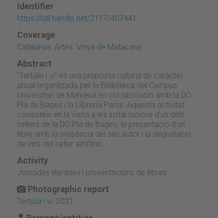
Identifier
https://hdl.handle.net/2117/407441
Coverage
Catalunya. Artès. Vinya de Matacans
Abstract
"Tertúlia i vi" és una proposta cultural de caràcter
anual organitzada per la Biblioteca del Campus
Universitari de Manresa en col·laboració amb la DO
Pla de Bages i la Llibreria Parcir. Aquesta activitat
consisteix en la visita a les instal·lacions d'un dels
cellers de la DO Pla de Bages, la presentació d'un
llibre amb la presència del seu autor i la degustació
de vins del celler amfitrió.
Activity
Jornades literàries i presentacions de llibres
Photographic report
Tertúlia i vi. 2021
Persons/entities