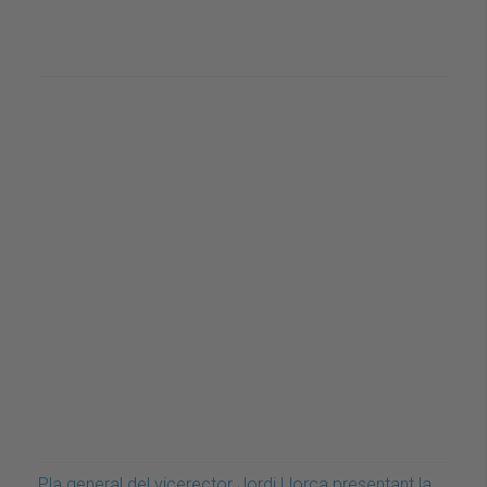
Pla general del vicerector Jordi Llorca presentant la