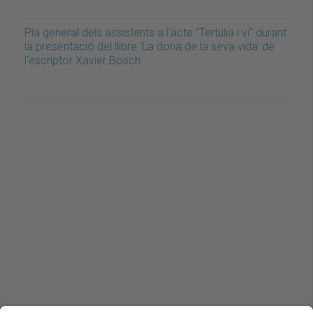
Pla general dels assistents a l'acte "Tertúlia i vi" durant
la presentació del llibre 'La dona de la seva vida' de
l'escriptor Xavier Bosch.