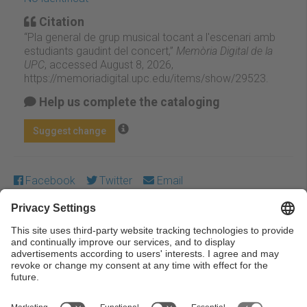
Citation
“Pla general de grup musical tocant a l'escenari amb
estudiants gaudint del concert,”
Memòria Digital de la
UPC
, accessed August 8, 2026,
https://memoriadigital.upc.edu/items/show/29523
.
Help us complete the cataloging
Suggest change
Facebook
Twitter
Email
Except where otherwise noted, content on this work is
licensed under a Creative Commons license:
Attribution-
NonCommercial-NoDerivs 4.0 Generic