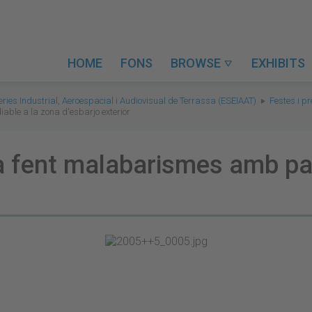
HOME
FONS
BROWSE
EXHIBITS

eries Industrial, Aeroespacial i Audiovisual de Terrassa (ESEIAAT)
Festes i p
able a la zona d'esbarjo exterior
a fent malabarismes amb pals