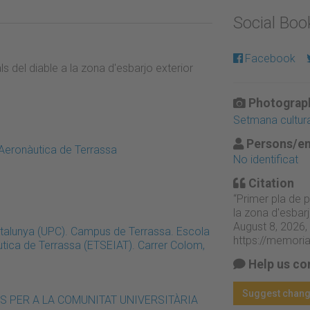
Social Bo
Facebook
 del diable a la zona d'esbarjo exterior
Photograph
Setmana cultura
Persons/en
i Aeronàutica de Terrassa
No identificat
Citation
“Primer pla de 
la zona d'esbarj
August 8, 2026,
Catalunya (UPC). Campus de Terrassa. Escola
https://memori
àutica de Terrassa (ETSEIAT). Carrer Colom,
Help us co
Suggest chan
ITATS PER A LA COMUNITAT UNIVERSITÀRIA