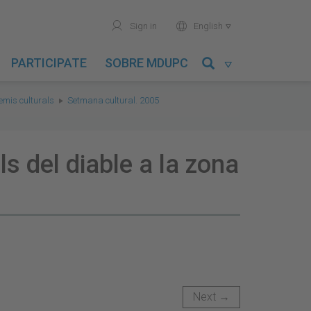
user
world
Sign in
English

PARTICIPATE
SOBRE MDUPC

remis culturals
Setmana cultural. 2005
 del diable a la zona
Next →