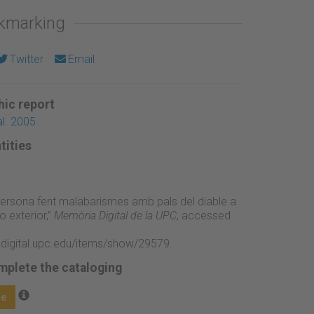
okmarking
Twitter
Email
ic report
l. 2005
tities
persona fent malabarismes amb pals del diable a
o exterior,”
Memòria Digital de la UPC
, accessed
adigital.upc.edu/items/show/29579
.
mplete the cataloging
ge