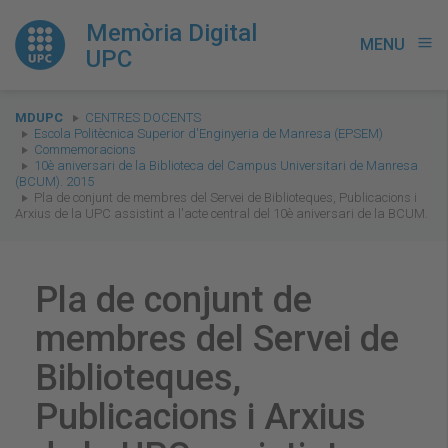
Memòria Digital
MENU
menu
UPC
You
MDUPC
CENTRES DOCENTS
are
Escola Politècnica Superior d'Enginyeria de Manresa (EPSEM)
Commemoracions
here:
10è aniversari de la Biblioteca del Campus Universitari de Manresa
(BCUM). 2015
Pla de conjunt de membres del Servei de Biblioteques, Publicacions i
Arxius de la UPC assistint a l'acte central del 10è aniversari de la BCUM.
Pla de conjunt de
membres del Servei de
Biblioteques,
Publicacions i Arxius