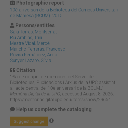
Photographic report
10è aniversari de la Biblioteca del Campus Universitari
de Manresa (BCUM). 2015
Persons/entities
Sala Torras, Montserrat
Riu Amblàs, Trini
Mestre Vidal, Mercè
Mancho Ferreras, Francesc
Rovira Fernández, Anna
Sunyer Lázaro, Sílvia
Citation
“Pla de conjunt de membres del Servei de
Biblioteques, Publicacions i Arxius de la UPC assistint
a l'acte central del 10è aniversari de la BCUM.,”
Memòria Digital de la UPC
, accessed August 8, 2026,
https://memoriadigital.upc.edu/items/show/29654
.
Help us complete the cataloging
Suggest change