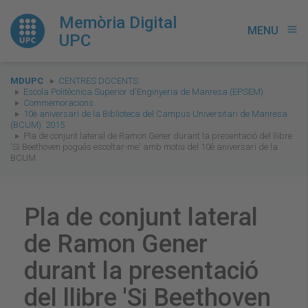
Memòria Digital
MENU
menu
UPC
You
MDUPC
CENTRES DOCENTS
are
Escola Politècnica Superior d'Enginyeria de Manresa (EPSEM)
Commemoracions
here:
10è aniversari de la Biblioteca del Campus Universitari de Manresa
(BCUM). 2015
Pla de conjunt lateral de Ramon Gener durant la presentació del llibre
'Si Beethoven pogués escoltar-me' amb motiu del 10è aniversari de la
BCUM.
Pla de conjunt lateral
de Ramon Gener
durant la presentació
del llibre 'Si Beethoven