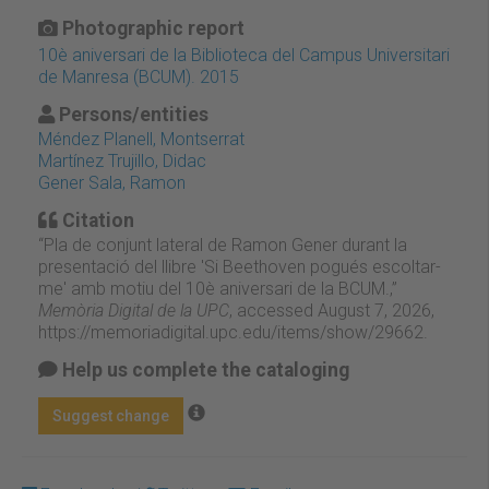
Photographic report
10è aniversari de la Biblioteca del Campus Universitari
de Manresa (BCUM). 2015
Persons/entities
Méndez Planell, Montserrat
Martínez Trujillo, Didac
Gener Sala, Ramon
Citation
“Pla de conjunt lateral de Ramon Gener durant la
presentació del llibre 'Si Beethoven pogués escoltar-
me' amb motiu del 10è aniversari de la BCUM.,”
Memòria Digital de la UPC
, accessed August 7, 2026,
https://memoriadigital.upc.edu/items/show/29662
.
Help us complete the cataloging
Suggest change