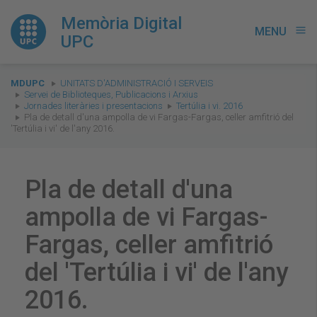
Memòria Digital
MENU
menu
UPC
You
MDUPC
UNITATS D'ADMINISTRACIÓ I SERVEIS
are
Servei de Biblioteques, Publicacions i Arxius
Jornades literàries i presentacions
Tertúlia i vi. 2016
here:
Pla de detall d'una ampolla de vi Fargas-Fargas, celler amfitrió del
'Tertúlia i vi' de l'any 2016.
Pla de detall d'una
ampolla de vi Fargas-
Fargas, celler amfitrió
del 'Tertúlia i vi' de l'any
2016.