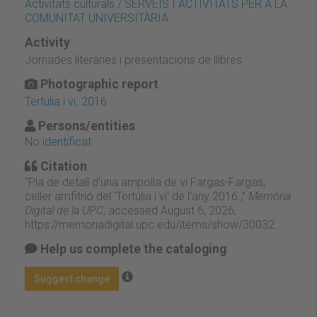
Activitats culturals / SERVEIS I ACTIVITATS PER A LA
COMUNITAT UNIVERSITÀRIA
Activity
Jornades literàries i presentacions de llibres
Photographic report
Tertúlia i vi. 2016
Persons/entities
No identificat
Citation
“Pla de detall d'una ampolla de vi Fargas-Fargas,
celler amfitrió del 'Tertúlia i vi' de l'any 2016.,”
Memòria
Digital de la UPC
, accessed August 6, 2026,
https://memoriadigital.upc.edu/items/show/30032
.
Help us complete the cataloging
Suggest change