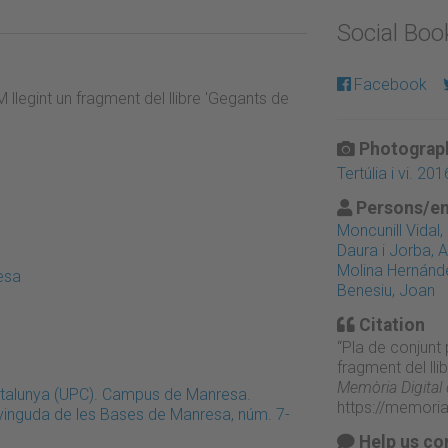
Social Bo
Facebook
llegint un fragment del llibre 'Gegants de
Photograph
Tertúlia i vi. 201
Persons/en
Moncunill Vidal
Daura i Jorba, A
Molina Hernánde
esa
Benesiu, Joan
Citation
“Pla de conjunt 
fragment del lli
Memòria Digital
Catalunya (UPC). Campus de Manresa.
https://memori
Avinguda de les Bases de Manresa, núm. 7-
Help us co