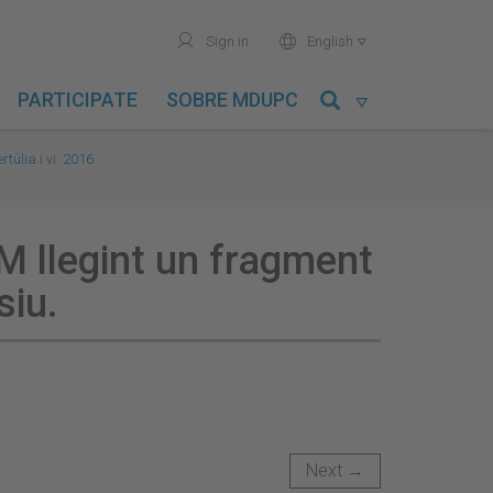
user
world
Sign in
English

PARTICIPATE
SOBRE MDUPC

ertúlia i vi. 2016
M llegint un fragment
siu.
Next →