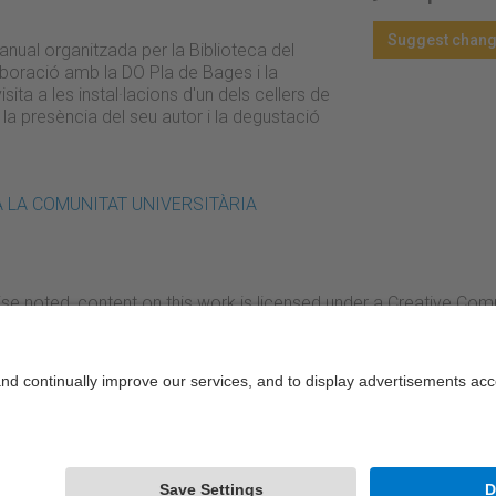
Suggest chan
 anual organitzada per la Biblioteca del
boració amb la DO Pla de Bages i la
isita a les instal·lacions d'un dels cellers de
 la presència del seu autor i la degustació
ER A LA COMUNITAT UNIVERSITÀRIA
se noted, content on this work is licensed under a Creative Co
rcial-NoDerivs 4.0 Generic