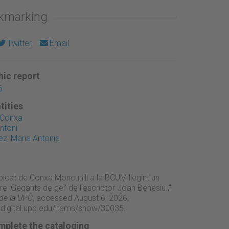
okmarking
Twitter
Email
ic report
6
tities
, Conxa
ntoni
z, Maria Antonia
picat de Conxa Moncunill a la BCUM llegint un
bre 'Gegants de gel' de l'escriptor Joan Benesiu.,”
 de la UPC
, accessed August 6, 2026,
adigital.upc.edu/items/show/30035
.
mplete the cataloging