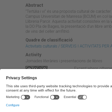
Abstract
"Tertúlia i vi" és una proposta cultural de caràcter
Campus Universitari de Manresa (BCUM) en col·la
Llibreria Parcir. Aquesta activitat consisteix en la v
la DO Pla de Bages, la presentació d'un llibre amb
de vins del celler amfitrió.
Quadre de classificació
Activitats culturals / SERVEIS I ACTIVITATS P
Activity
Jornades literàries i presentacions de llibres
Except where otherwi
Attribution-NonComme
← Previous