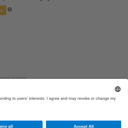
ge
mmons license:
Next →