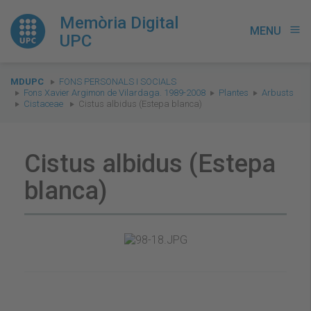
Memòria Digital
MENU
menu
UPC
You
MDUPC
FONS PERSONALS I SOCIALS
are
Fons Xavier Argimon de Vilardaga. 1989-2008
Plantes
Arbusts
Cistaceae
Cistus albidus (Estepa blanca)
here:
Cistus albidus (Estepa
blanca)