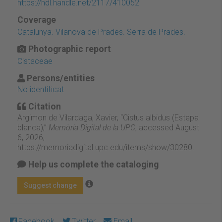
https://hdl.handle.net/2117/410052
Coverage
Catalunya. Vilanova de Prades. Serra de Prades.
Photographic report
Cistaceae
Persons/entities
No identificat
Citation
Argimon de Vilardaga, Xavier, “Cistus albidus (Estepa
blanca),”
Memòria Digital de la UPC
, accessed August
6, 2026,
https://memoriadigital.upc.edu/items/show/30280
.
Help us complete the cataloging
Suggest change
Facebook
Twitter
Email