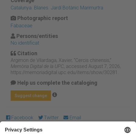
Coverage
Catalunya. Blanes. Jardí Botànic Marimurtra
Photographic report
Fabaceae
Persons/entities
No identificat
Citation
Argimon de Vilardaga, Xavier, “Cercis chinensis,”
Memòria Digital de la UPC
, accessed August 7, 2026,
https://memoriadigital.upc.edu/items/show/30281
.
Help us complete the cataloging
Suggest change
Facebook
Twitter
Email