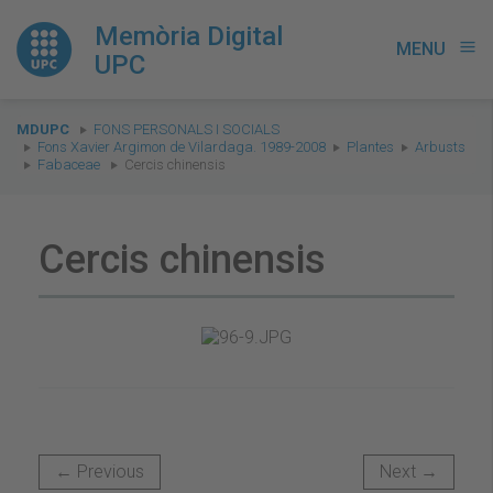
Memòria Digital
MENU
menu
UPC
You
MDUPC
FONS PERSONALS I SOCIALS
are
Fons Xavier Argimon de Vilardaga. 1989-2008
Plantes
Arbusts
Fabaceae
Cercis chinensis
here:
Cercis chinensis
← Previous
Next →