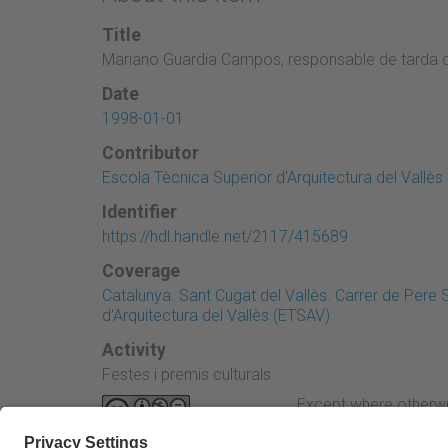
Title
Mariano Guardia Campos, responsable de tarda 
Date
1998-01-01
Contributor
Escola Tècnica Superior d'Arquitectura del Vallès
Identifier
https://hdl.handle.net/2117/415689
Coverage
Catalunya. Sant Cugat del Vallès. Carrer de Pere 
d'Arquitectura del Vallès (ETSAV)
Activity
Festes i premis culturals
Except where otherwi
Attribution-NonComme