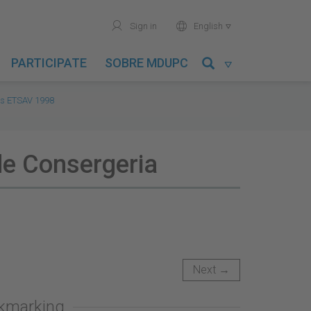
user
world
Sign in
English

PARTICIPATE
SOBRE MDUPC

ts ETSAV 1998
de Consergeria
Next →
okmarking