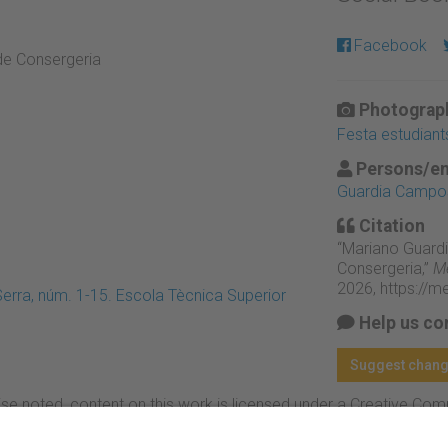
Facebook
de Consergeria
Photograph
Festa estudian
Persons/en
Guardia Campos
Citation
“Mariano Guard
Consergeria,”
Me
2026,
https://m
Serra, núm. 1-15. Escola Tècnica Superior
Help us co
Suggest chan
se noted, content on this work is licensed under a Creative Co
rcial-NoDerivs 4.0 Generic