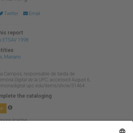
Twitter
Email
ic report
ts ETSAV 1998
tities
, Mariano
ia Campos, responsable de tarda de
mòria Digital de la UPC
, accessed August 6,
emoriadigital.upc.edu/items/show/31464
.
mplete the cataloging
ge
mmons license: