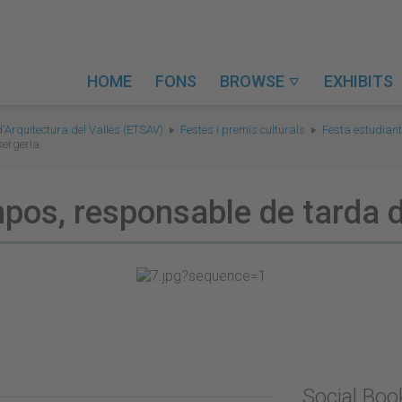
HOME
FONS
BROWSE
EXHIBITS

d'Arquitectura del Vallès (ETSAV)
Festes i premis culturals
Festa estudian
ergeria
pos, responsable de tarda 
Social Bo