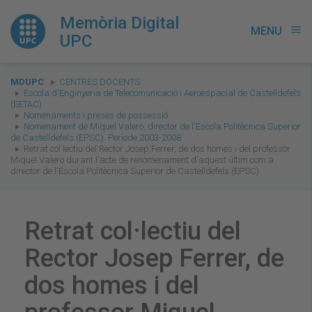
Memòria Digital
MENU
menu
UPC
You
MDUPC
CENTRES DOCENTS
are
Escola d'Enginyeria de Telecomunicació i Aeroespacial de Castelldefels
(EETAC)
here:
Nomenaments i preses de possessió
Nomenament de Miquel Valero, director de l'Escola Politècnica Superior
de Castelldefels (EPSC). Període 2003-2008
Retrat col·lectiu del Rector Josep Ferrer, de dos homes i del professor
Miquel Valero durant l'acte de renomenament d'aquest últim com a
director de l'Escola Politècnica Superior de Castelldefels (EPSC)
Retrat col·lectiu del
Rector Josep Ferrer, de
dos homes i del