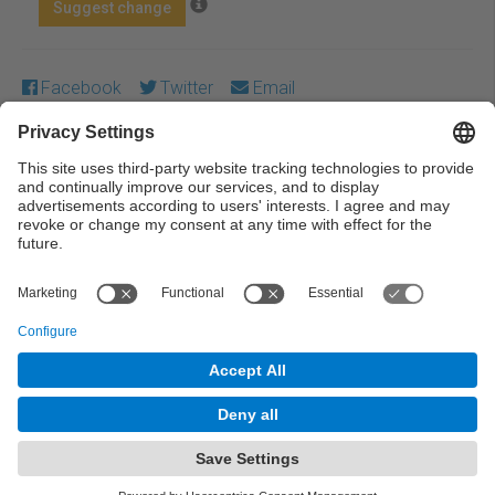
Suggest change
Facebook
Twitter
Email
Except where otherwise noted, content on this work is
licensed under a Creative Commons license:
Attribution-
NonCommercial-NoDerivs 3.0 Spain
← Previous
Next →
© UPC Universitat Politècnica de Catalunya ·
BarcelonaTech
Legal warning
Privacy settings