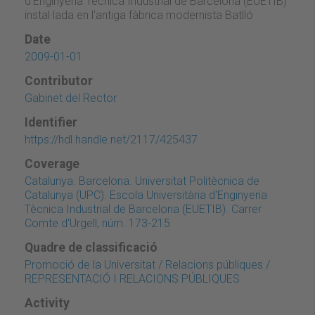
d'Enginyeria Tècnica Industrial de Barcelona (EUETIB)
instal·lada en l'antiga fàbrica modernista Batlló
Date
2009-01-01
Contributor
Gabinet del Rector
Identifier
https://hdl.handle.net/2117/425437
Coverage
Catalunya. Barcelona. Universitat Politècnica de
Catalunya (UPC). Escola Universitària d'Enginyeria
Tècnica Industrial de Barcelona (EUETIB). Carrer
Comte d'Urgell, núm. 173-215
Quadre de classificació
Promoció de la Universitat / Relacions públiques /
REPRESENTACIÓ I RELACIONS PÚBLIQUES
Activity