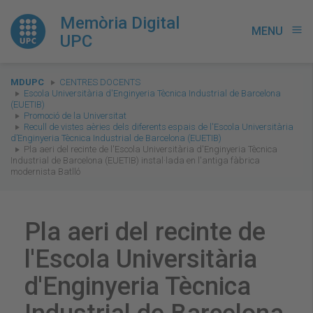
Memòria Digital
MENU
menu
UPC
You
MDUPC
CENTRES DOCENTS
are
Escola Universitària d'Enginyeria Tècnica Industrial de Barcelona
(EUETIB)
here:
Promoció de la Universitat
Recull de vistes aèries dels diferents espais de l'Escola Universitària
d’Enginyeria Tècnica Industrial de Barcelona (EUETIB)
Pla aeri del recinte de l'Escola Universitària d'Enginyeria Tècnica
Industrial de Barcelona (EUETIB) instal·lada en l'antiga fàbrica
modernista Batlló
Pla aeri del recinte de
l'Escola Universitària
d'Enginyeria Tècnica