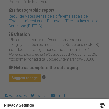
Promoció de la Universitat
Photographic report
Recull de vistes aèries dels diferents espais de
l'Escola Universitària d’Enginyeria Tècnica Industrial de
Barcelona (EUETIB)
Citation
“Pla aeri del recinte de l'Escola Universitària
d'Enginyeria Tècnica Industrial de Barcelona (EUETIB)
instal·lada en l'antiga fàbrica modernista Batlló,”
Memòria Digital de la UPC
, accessed August 6, 2026,
https://memoriadigital.upc.edu/items/show/33200
.
Help us complete the cataloging
Suggest change
Facebook
Twitter
Email