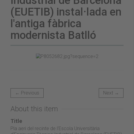
Industrial de Barcelona
(EUETIB) instal·lada en
l'antiga fàbrica
modernista Batlló
← Previous
Next →
About this item
Title
Pla aeri del recinte de l'Escola Universitària