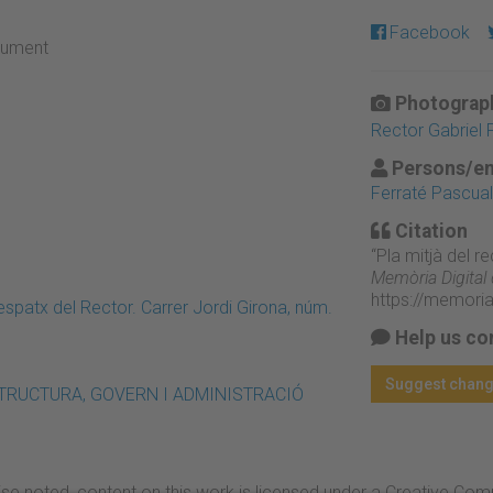
Facebook
ocument
Photograph
Rector Gabriel 
Persons/en
Ferraté Pascual,
Citation
“Pla mitjà del r
Memòria Digital
https://memori
patx del Rector. Carrer Jordi Girona, núm.
Help us co
Suggest chan
/ ESTRUCTURA, GOVERN I ADMINISTRACIÓ
se noted, content on this work is licensed under a Creative Co