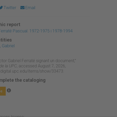
Twitter
Email
ic report
Ferraté Pascual. 1972-1975 i 1978-1994
tities
 Gabriel
ector Gabriel Ferraté signant un document,”
 de la UPC
, accessed August 7, 2026,
adigital.upc.edu/items/show/33473
.
mplete the cataloging
ge
mmons license: