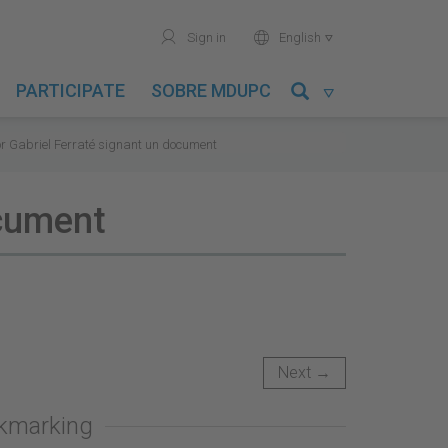
user
world
Sign in
English

PARTICIPATE
SOBRE MDUPC

tor Gabriel Ferraté signant un document
ocument
Next →
okmarking