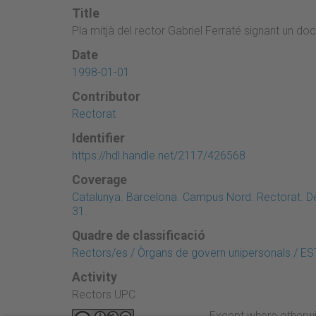
Title
Pla mitjà del rector Gabriel Ferraté signant un d
Date
1998-01-01
Contributor
Rectorat
Identifier
https://hdl.handle.net/2117/426568
Coverage
Catalunya. Barcelona. Campus Nord. Rectorat. Des
31.
Quadre de classificació
Rectors/es / Òrgans de govern unipersonals 
Activity
Rectors UPC
Except where otherwi