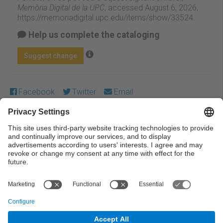
Memòria Digital de la UPC
, accessed August 6, 2026,
https://memoriadigital.upc.edu/items/show/33524
.
Help us complete the cataloging
Suggest change
Facebook
Twitter
Email
Except where otherwise noted, content on this work is
licensed under a Creative Commons license:
Attribution-
NonCommercial-NoDerivs 4.0 Generic
← Previous
Next →