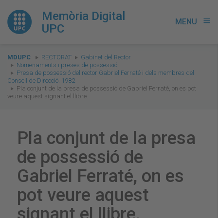
Memòria Digital
MENU
menu
UPC
You
MDUPC
RECTORAT
Gabinet del Rector
are
Nomenaments i preses de possessió
Presa de possessió del rector Gabriel Ferraté i dels membres del
here:
Consell de Direcció. 1982
Pla conjunt de la presa de possessió de Gabriel Ferraté, on es pot
veure aquest signant el llibre.
Pla conjunt de la presa
de possessió de
Gabriel Ferraté, on es
pot veure aquest
signant el llibre.