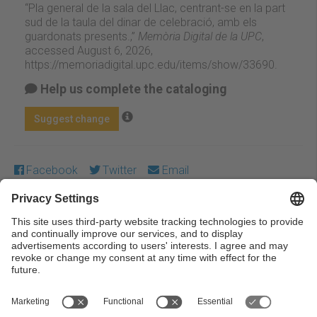
“Pla general de la sala del Llac, centrant-se en la part
sud de la taula del dinar de celebració, amb els
guardonats presents.,”
Memòria Digital de la UPC
,
accessed August 6, 2026,
https://memoriadigital.upc.edu/items/show/33690
.
Help us complete the cataloging
Suggest change
Facebook
Twitter
Email
Except where otherwise noted, content on this work is
licensed under a Creative Commons license:
Attribution-
NonCommercial-NoDerivs 4.0 Generic
← Previous
Next →