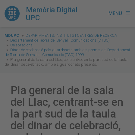
Memòria Digital
MENU
menu
UPC
You
MDUPC
DEPARTAMENTS, INSTITUTS I CENTRES DE RECERCA
are
Departament de Teoria del Senyal i Comunicacions (DTSC)
Celebracions
here:
Dinar de celebració pels guardonats amb els premis del Departament
de Teoria de Senyals i Comunicació (TSC) 1999
Pla general de la sala del Llac, centrant-se en la part sud de la taula
del dinar de celebració, amb els guardonats presents.
Pla general de la sala
del Llac, centrant-se en
la part sud de la taula
del dinar de celebració,