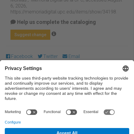
6, 2026,
https://memoriadigital.upc.edu/items/show/34198
.
Help us complete the cataloging
Suggest change
Facebook
Twitter
Email
Except where otherwise noted, content on this work is
licensed under a Creative Commons license:
Attribution-
NonCommercial-NoDerivs 4.0 Generic
← Previous
Next →