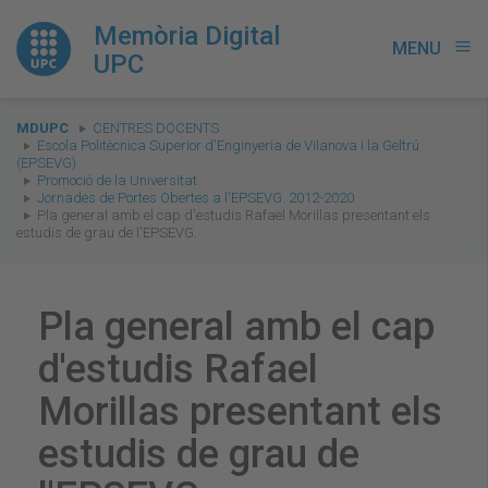
Memòria Digital
MENU
menu
UPC
You
MDUPC
CENTRES DOCENTS
are
Escola Politècnica Superior d'Enginyeria de Vilanova i la Geltrú
(EPSEVG)
here:
Promoció de la Universitat
Jornades de Portes Obertes a l'EPSEVG. 2012-2020
Pla general amb el cap d'estudis Rafael Morillas presentant els
estudis de grau de l'EPSEVG.
Pla general amb el cap
d'estudis Rafael
Morillas presentant els
estudis de grau de