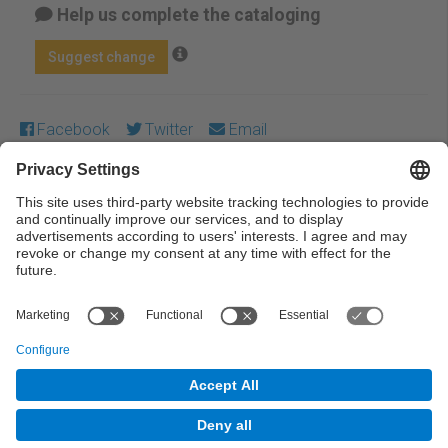
Help us complete the cataloging
Suggest change
Facebook
Twitter
Email
Except where otherwise noted, content on this work is
licensed under a Creative Commons license:
Attribution-
NonCommercial-NoDerivs 4.0 Generic
← Previous
Next →
© UPC Universitat Politècnica de Catalunya ·